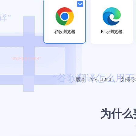
谷歌浏览器
Edge浏览器
器无法翻译”
“谷歌翻译怎么用不了”
版本：VV1.1.9.0
|
如果你
为什么