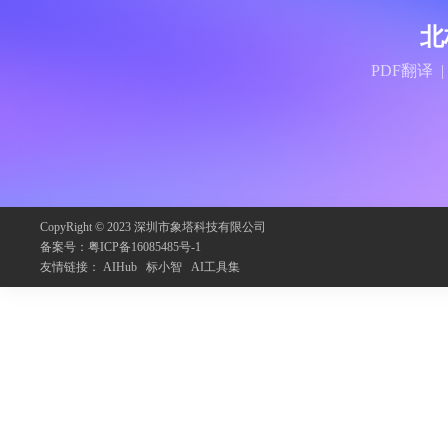
北
PDF翻译 
CopyRight © 2023 深圳市象塔科技有限公司
备案号：
粤ICP备16085485号-1
友情链接：
AIHub
标小智
AI工具集